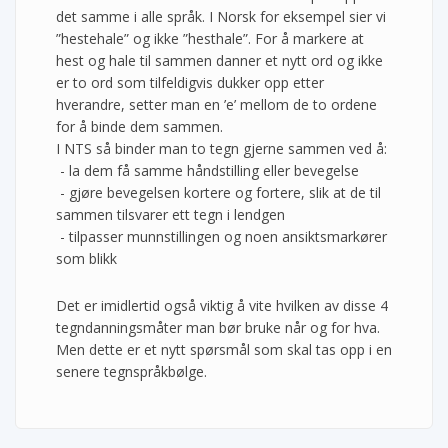
det samme i alle språk. I Norsk for eksempel sier vi
”hestehale” og ikke ”hesthale”. For å markere at
hest og hale til sammen danner et nytt ord og ikke
er to ord som tilfeldigvis dukker opp etter
hverandre, setter man en ’e’ mellom de to ordene
for å binde dem sammen.
I NTS så binder man to tegn gjerne sammen ved å:
- la dem få samme håndstilling eller bevegelse
- gjøre bevegelsen kortere og fortere, slik at de til
sammen tilsvarer ett tegn i lendgen
- tilpasser munnstillingen og noen ansiktsmarkører
som blikk
Det er imidlertid også viktig å vite hvilken av disse 4
tegndanningsmåter man bør bruke når og for hva.
Men dette er et nytt spørsmål som skal tas opp i en
senere tegnspråkbølge.