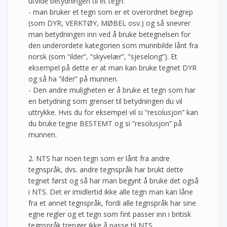
utvide betydningen til et tegn:
- man bruker et tegn som er et overordnet begrep
(som DYR, VERKTØY, MØBEL osv.) og så snevrer
man betydningen inn ved å bruke betegnelsen for
den underordete kategorien som munnbilde lånt fra
norsk (som ”ilder”, ”skyvelær”, ”sjeselong”). Et
eksempel på dette er at man kan bruke tegnet DYR
og så ha ”ilder” på munnen.
- Den andre muligheten er å bruke et tegn som har
en betydning som grenser til betydningen du vil
uttrykke. Hvis du for eksempel vil si ”resolusjon” kan
du bruke tegne BESTEMT og si ”resolusjon” på
munnen.
2. NTS har noen tegn som er lånt fra andre
tegnspråk, dvs. andre tegnspråk har brukt dette
tegnet først og så har man begynt å bruke det også
i NTS. Det er imidlertid ikke alle tegn man kan låne
fra et annet tegnspråk, fordi alle tegnspråk har sine
egne regler og et tegn som fint passer inn i britisk
tegnspråk trenger ikke å passe til NTS.