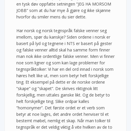
en tysk døv oppfatte setningen ”JEG HA MORSOM
JOBB” som at du har mye å gjøre og ikke skjønne
hvorfor du smiler mens du sier dette.
Har norsk og norsk tegnspråk falske venner seg
imellom, spør du kanskje? Siden ordene i norsk er
basert på lyd og tegnene i NTS er basert på gester
og falske venner alltid skal ha samme form finner
man nok ikke ordentlige falske venner. Men vi finner
noe som ligner og som kan lage problemer for
tegnspråktolker: Vi har en del ord innad i norsk som
høres helt like ut, men som betyr helt forskjellige
ting. Et eksempel på dette er de norske ordene
”skape” og ”skapet”. De skrives riktignok litt
forskjellig, men uttales ganske likt. Og de betyr to
helt forskjellige ting. Slike ordpar kalles
”homonymer”. Det første ordet er et verb som
betyr at noe lages, det andre ordet henviser til et
bestemt møbel, nemlig et skap. Når man tolker til
tegnspråk er det veldig viktig å vite hvilken av de to