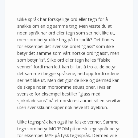
Ulike språk har forskjellige ord eller tegn for å
snakke om en og samme ting. Men visste du at
noen språk har ord eller tegn som ser helt like ut,
men som betyr ulike ting på to språk? Det finnes
for eksempel det svenske ordet ”glass” som ikke
betyr det samme som vårt norske ord ”glass”, men
som betyr ”is”. Slike ord eller tegn kalles ”falske
venner” fordi man lett kan bli lurt å tro at de betyr
det samme i begge språkene, nettopp fordi ordene
ser helt like ut. Men det gjør de ikke og dermed kan
de skape noen morsomme situasjoner. Hvis en
svenske for eksempel bestiller ”glass med
sjokoladesaus” på et norsk restaurant vil en servitør
uten svenskkunnskaper nok heve litt øyebrun.
Ulike tegnspråk kan også ha falske venner. Samme
tegn som betyr MORSOM på norsk tegnspråk betyr
for eksempel MYE på tysk tegnspråk. Dermed ville