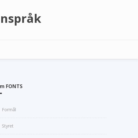
gnspråk
m FONTS
Formål
Styret