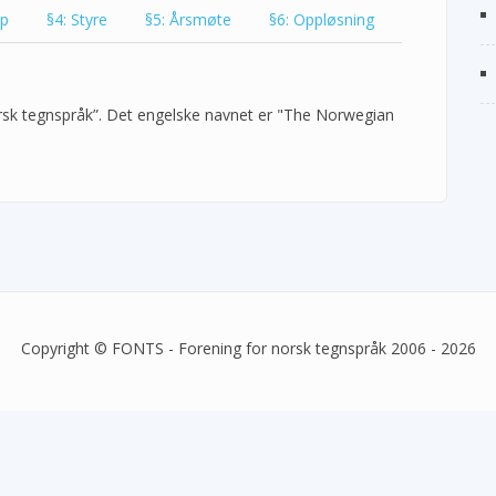
ap
§4: Styre
§5: Årsmøte
§6: Oppløsning
rsk tegnspråk”. Det engelske navnet er "The Norwegian
Copyright © FONTS - Forening for norsk tegnspråk 2006 - 2026