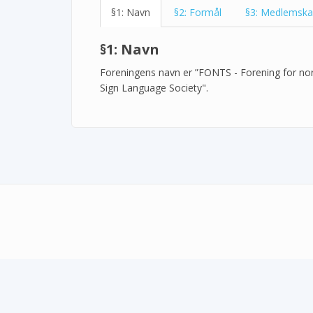
§1: Navn
§2: Formål
§3: Medlemsk
§1: Navn
Foreningens navn er ”FONTS - Forening for no
Sign Language Society".